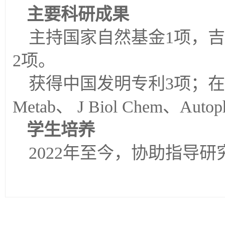
主要科研成果
主持国家自然基金
1项，
2
项。
获得中国发明专利
3
项；在
Metab
、
J Biol Chem
、
Autop
学生培养
20
22
年至今，协助指导研