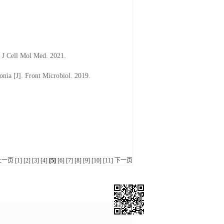
 J Cell Mol Med. 2021.
nia [J]. Front Microbiol. 2019.
上一页
[1]
[2]
[3]
[4]
[5]
[6]
[7]
[8]
[9]
[10]
[11]
下一页