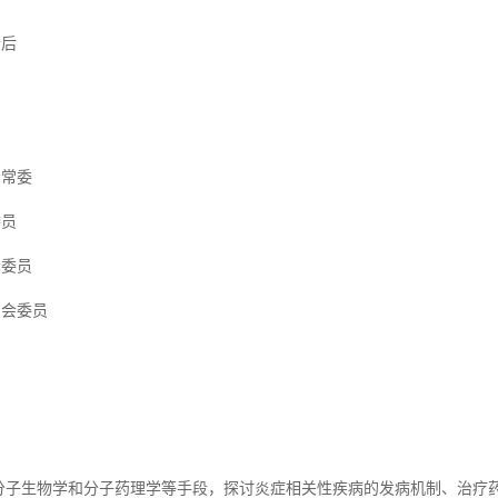
士后
会常委
委员
会委员
员会委员
分子生物学和分子药理学等手段，探讨炎症相关性疾病的发病机制、治疗