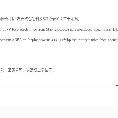
科研项目。发表核心期刊及SCI收录论文三十余篇。
tor of vWbp protects mice from
Staphylococcus aureus-induced pneumonia. [J].
ryocrassin ABBA on Staphylococcus aureus vWbp that protects mice from pneumo
医院、医药公司、攻读博士学位等。