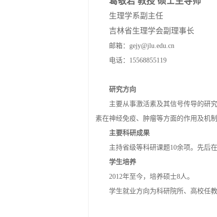
葛敬岩 教授 硕士生导师
生理学系副主任
吉林省生理学会副理事长
邮箱：gejy@jlu.edu.cn
电话：15568855119
研究方向
主要从事激活素及其信号传导的研
素在神经免疫、肿瘤等方面的作用及机
主要科研成果
主持省级等科研课题10余项。先后在Cell Mo
学生培养
2012年至今，培养硕士8人。
学生就业方向为科研院所、高校任