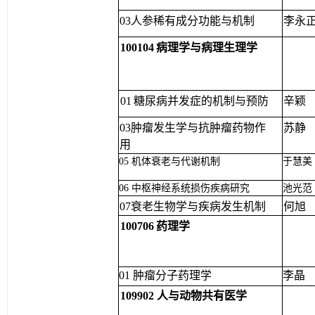
0
3人参稀有成分功能与机制
李永
100104
病理学与病理生理学
01
糖尿病并发症的机制与预
防
辛颖
03肿瘤发生学与抗肿瘤药物
作
苏静
用
05 机体衰老与代谢机制
于慧美
06 中枢神经系统损伤疾病研究
池光范
07衰老生物学与疾病发生机
制
何旭
100706
药理学
01 肿瘤分子药理学
李晶
109902 人与动物共有医学