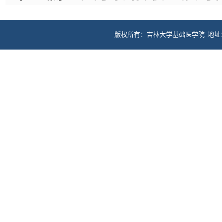
版权所有：吉林大学基础医学院 地址：长春