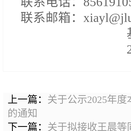
联系电话：
8561910
联系邮箱：
xiayl@jl
上一篇：
关于公示2025年
的通知
下一篇：
关于拟接收王晨等