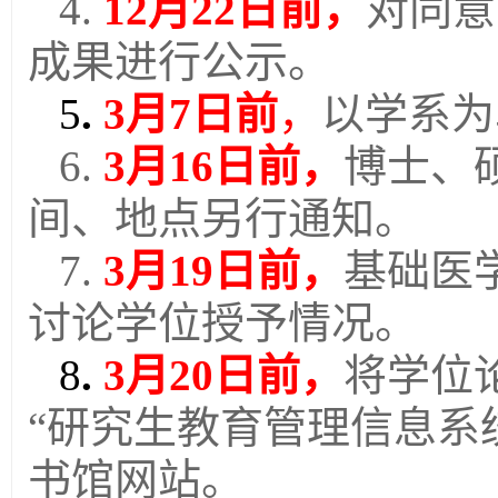
4.
12
月
22
日前，
对同意
成果进行公示。
5
.
3
月
7
日前
，
以学系为
6.
3
月
16
日前，
博士、
间、地点另行通知。
7.
3
月
19
日前，
基础医
讨论学位授予情况。
8
.
3
月
20
日前，
将学位
“研究生教育管理信息系
书馆网站。