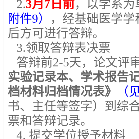
2.
3
月
7
日前
，以学系为
附件
9
）
，经基础医学学
后方可进行答辩。
3.
领取答辩表决票
答辩前
2-5
天，论文评
实验记录本、学术报告
档材料归档情况表》
（
书、主任等签字）到综
票和答辩记录。
4.
提交学位授予材料