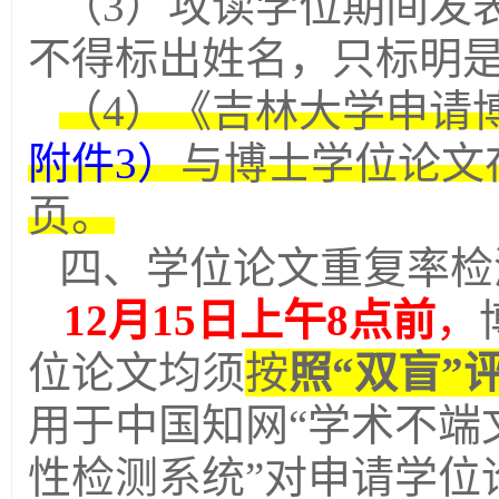
（
3
）攻读学位期间发
不得标出姓名，只标明
（
4
）《吉林大学申请
附件
3
）
与博士学位论文
页。
四、学位论文重复率检
12
月
15
日上午
8
点前
，
位论文均须
按
照“双盲”
用于中国知网“学术不端
性检测系统”对申请学位