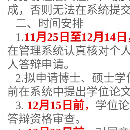
成，否则无法在系统提
二、时间安排
1.
11
月
25
日至
12
月
14
日
在管理系统认真核对个
人答辩申请。
2.
拟申请博士、硕士学
前在系统中提出学位论
3.
12
月
15
日前
，
学位论
答辩资格审查。