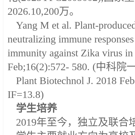
2026.10,200万。
Yang M et al. Plant-produced 
neutralizing immune responses t
immunity against Zika virus in
Feb;16(2):572- 580. (中科
Plant Biotechnol J. 2018
IF=13.8)
学生培养
2019年至今，独立及联合