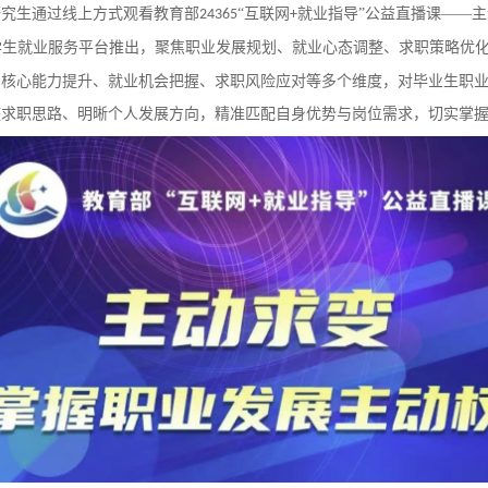
研究生通过线上方式观看教育部
“互联网
就业指导”公益直播课——
24365
+
学生就业服务平台推出，聚焦职业发展规划、就业心态调整、求职策略优化
、核心能力提升、就业机会把握、求职风险应对等多个维度，对毕业生职
整求职思路、明晰个人发展方向，精准匹配自身优势与岗位需求，切实掌