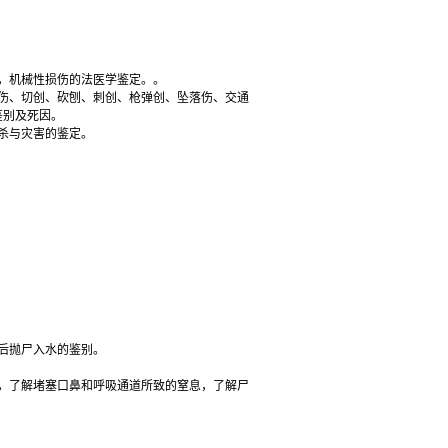
，机械性损伤的法医学鉴定。。
伤、切创、砍刨、刺创、枪弹创、坠落伤、交通
鉴别及死因。
杀与灾害的鉴定。
后抛尸入水的鉴别。
，了解堵塞口鼻和呼吸通道所致的窒息，了解尸