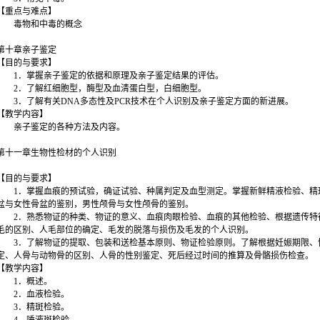
【重点与难点】
毒物和中毒的概念
第十章亲子鉴定
【目的与要求】
1．掌握亲子鉴定的依据和原理及亲子鉴定结果的评估。
2．了解红细胞型，酶型及血清蛋白型，白细胞型。
3．了解有关DNA多态性及PCR技术在个人识别及亲子鉴定方面的新进展。
【教学内容】
亲子鉴定的各种方法及内容。
第十一章生物性检材的个人识别
【目的与要求】
1．掌握血痕的预试验，确证试验、种属判定及血型测定。掌握新鲜精液检验、精
盆与女性骨盆的鉴别，男性颅骨与女性颅骨的鉴别。
2．熟悉物证的种类、物证的意义、血痕肉眼检验、血痕的其他检验、根据遗传特
毛的区别、人毛部位的确定、毛发的脱落与损伤及毛发的个人识别。
3．了解物证的提取、包装和送检基本原则、物证检验原则。了解根据妊娠期限、
定、人骨与动物骨的区别、人骨的性别鉴定、死后经过时间的推算及骨骼损伤检查。
【教学内容】
1．概述。
2．血液检验。
3．精斑检验。
4．唾液斑检验。