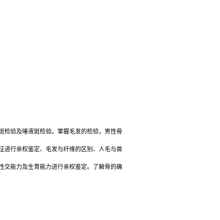
斑检验及唾液斑检验。掌握毛发的检验，男性骨
征进行亲权鉴定、毛发与纤维的区别、人毛与兽
性交能力及生育能力进行亲权鉴定。了解骨的确