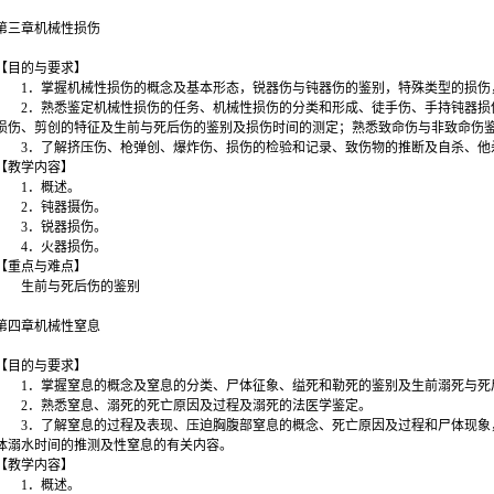
第三章机械性损伤
【目的与要求】
1．掌握机械性损伤的概念及基本形态，锐器伤与钝器伤的鉴别，特殊类型的损伤
2．熟悉鉴定机械性损伤的任务、机械性损伤的分类和形成、徒手伤、手持钝器损
损伤、剪创的特征及生前与死后伤的鉴别及损伤时间的测定；熟悉致命伤与非致命伤
3．了解挤压伤、枪弹创、爆炸伤、损伤的检验和记录、致伤物的推断及自杀、他
【教学内容】
1．概述。
2．钝器摄伤。
3．锐器损伤。
4．火器损伤。
【重点与难点】
生前与死后伤的鉴别
第四章机械性窒息
【目的与要求】
1．掌握窒息的概念及窒息的分类、尸体征象、缢死和勒死的鉴别及生前溺死与死
2．熟悉窒息、溺死的死亡原因及过程及溺死的法医学鉴定。
3．了解窒息的过程及表现、压迫胸腹部窒息的概念、死亡原因及过程和尸体现象
体溺水时间的推测及性窒息的有关内容。
【教学内容】
1．概述。