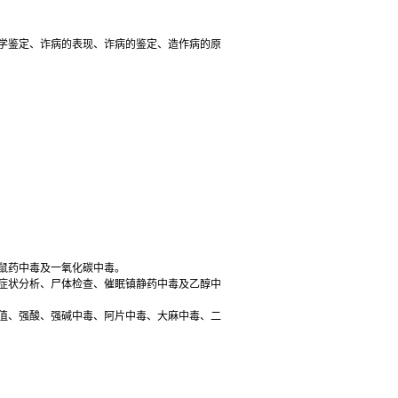
学鉴定、诈病的表现、诈病的鉴定、造作病的原
鼠药中毒及一氧化碳中毒。
症状分析、尸体检查、催眠镇静药中毒及乙醇中
值、强酸、强碱中毒、阿片中毒、大麻中毒、二