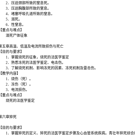
2．压迫颈部所致的窒息死。
3．压迫胸腹部所致的窒息。
4．堵塞呼吸孔道所致的窒息。
5．溺死。
6．性窒息。
【重点与难点】
溺死尸体征象
第五章高温、低温及电流所致损伤与死亡
【目的与要求】
1．掌握烧死的征象，烧死的法医学鉴定
2．熟悉冻死的法医学鉴定、电击伤。
3．了解烧死机制、影响冻死的因素、冻死机制及雷击伤。
【教学内容】
1．烧伤（死）。
2．冻伤（死）。
3．电流损伤。
【重点与难点】
烧死的法医学鉴定
第六章猝死
【目的与要求】
1．掌握猝死的定义、猝死的法医学鉴定步骤及心血管系统疾病。青壮年猝死综合