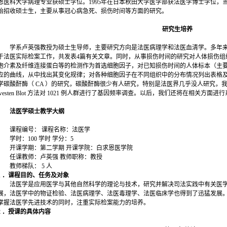
恩医科大学病理专业获硕士学位。1995年在日本秋田大学医学部获法医学博士学位，当
始招收硕士生，主要从事冠心病急死、损伤时间等方面的研究。
研究生培养
学系卢英强教授为硕士生导师，主要研究方向是法医病理学和法医血清学。多年来
于法医实际检案工作，共发表4篇有关文章。同时，从事损伤时间的研究对人体损伤组
胞介素及纤维连接蛋白等的检测作为首选细胞因子，对已知损伤时间的人体标本（主
应的曲线，从中找出其变化规律；对各种细胞因子在不同组织中的分布情况列出表格
学碳酸酐酶（ CA ）的研究，碳酸酐酶很少有人研究，特别是法医界几乎没人研究，我
westen Blot 方法对 1021 例人群进行了基因频率调查。以后，我们还将在相关方面
法医学硕士教学大纲
课程编号： 课程名称：法医学
学时：100 学时 学分：5
开课学期：第二学期 开课学院：白求恩医学院
任课教师：卢英强 教师职称：教授
教师梯队： 5 人
1 ．课程目的、任务及对象
法医学是应用医学与其他自然科学的理论与技术，研究并解决司法实践中有关医学
展，法医学中的物证检验、法医病理学、法医毒理学、法医临床学也得到了迅猛发展
掌握法医学先进技术的同时，注重实际检案能力的培养。
2 ．授课的具体内容