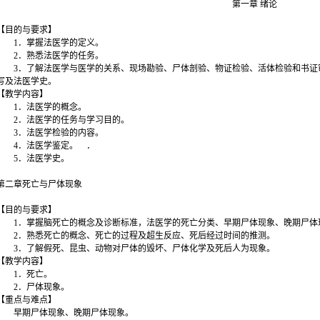
第一章 绪论
【目的与要求】
1．掌握法医学的定义。
2．熟悉法医学的任务。
3．了解法医学与医学的关系、现场勘验、尸体剖验、物证检验、活体检验和书证
写及法医学史。
【教学内容】
1．法医学的概念。
2．法医学的任务与学习目的。
3．法医学检验的内容。
4．法医学鉴定。 ．
5．法医学史。
第二章死亡与尸体现象
【目的与要求】
1．掌握脑死亡的概念及诊断标准，法医学的死亡分类、早期尸体现象、晚期尸体
2．熟悉死亡的概念、死亡的过程及超生反应、死后经过时间的推测。
3．了解假死、昆虫、动物对尸体的毁坏、尸体化学及死后人为现象。
【教学内容】
1．死亡。
2．尸体现象。
【重点与难点】
早期尸体现象、晚期尸体现象。