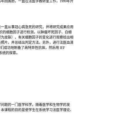
年回国后，一直在法医学教研室工作，1999年开
一直从事冠心病急死的研究，并将研究成果应用
织的细胞因子进行检测，以肿瘤坏死因子、白细
要为皮肤），有关细胞因子的变化进行观察绘出相
及照片，并总结出判定方法。另外，进行法医血清
们成功地制备了高特异性抗体，然后用 IEF
进行系统的探索。
问题的一门医学科学。随着医学和生物学的发
。本课程的目的是使学生在系统学习法医学理论、