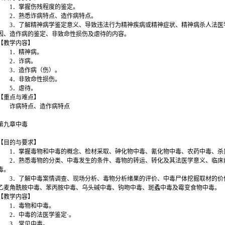
1．掌握伤残程度的鉴定。
2．熟悉诈病特点、造作病特点。
3．了解精神病学鉴定意义、导致违法行为精神疾病或精神症状、精神病杀人法医
因、造作病的鉴定、非致命性损伤及虐待的内容。
【教学内容】
1．精神病。
2．诈病。
3．造作病（伤）。
4．非致命性损伤。
5．虐待。
【重点与难点】
诈病特点、造作病特点
第九章中毒
【目的与要求】
1．掌握毒物和中毒的概念、检材采取、砷化物中毒、氰化物中毒、农药中毒、杀
2．熟悉毒物的分类、中毒发生的条件、毒物的转运、转化及其法医学意义、临床
毒。
3．了解中毒案情调查、现场分析、毒物分析绪果的评价、中毒尸体挖掘取材的价
乙麦角酰胺中毒、苯丙胺中毒、乌头碱中毒、钩吻中毒、斑蟊中毒及霉变食物中毒。
【教学内容】
1．毒物和中毒。
2．中毒的法医学鉴定·。
3．常见中毒。