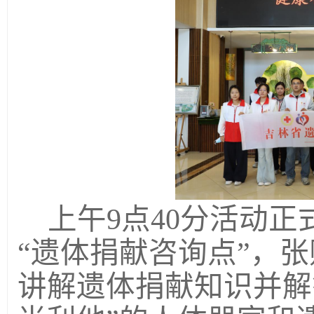
上午
9点40分活动
“遗体捐献咨询点”，
讲解遗体捐献知识并
解