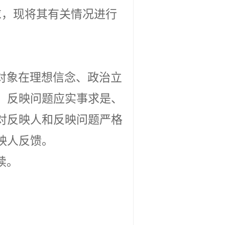
求，现将其有关情况进行
。
对象在理想信念、政治立
。反映问题应实事求是、
对反映人和反映问题严格
映人反馈。
续。