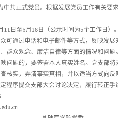
为中共正式党员。根据发展党员工作有关要
月
11
日至
6
月
18
日（公示时间为
5
个工作日）
群众可通过电话和电子邮件等方式，反映发展
现、群众观念、廉洁自律等方面的情况和问题
反映问题的，要签署本人真实姓名。党支部将
调查核实，弄清事实真相，并以适当方式向反
规定程序提交支部大会讨论决定，履行转正手
5
.edu.cn