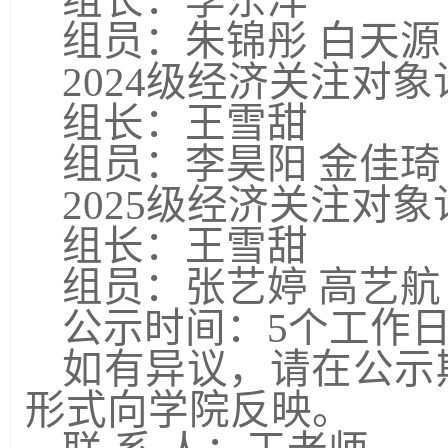
组长：李东洋
组员：朱锦彤
白天源
2024
级经济关注对象
组长：王雪甜
组员：李昊阳
金佳琦
2025
级经济关注对象
组长：王雪甜
组员：张艺婷
高艺航
公示时间：
5
个工作
如有异议，请在公示
形式向学院反映。