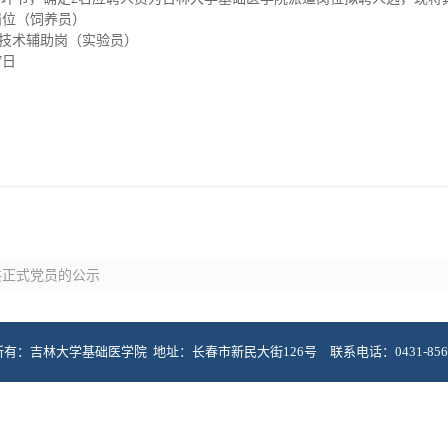
岗位（饲养员）
技术辅助岗（实验员）
7日
共正式党员的公示
有：吉林大学基础医学院 地址：长春市新民大街126号 联系电话：0431-8561