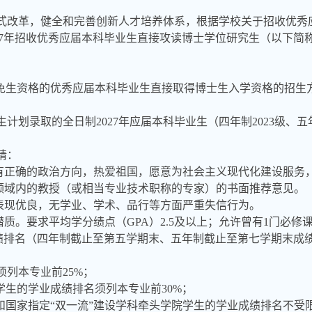
式改革，健全和完善创新人才培养体系，根据学校关于招收优秀
27年招收优秀应届本科毕业生直接攻读博士学位研究生（以下简称
推免生资格的优秀应届本科毕业生直接取得博士生入学资格的招生
计划录取的全日制2027年应届本科毕业生（四年制20
23
级、五
请：
具有正确的政治方向，热爱祖国，愿意为社会主义现代化建设服务
业领域内的教授（或相当专业技术职称的专家）的书面推荐意见。
行表现优良，无学业、学术、品行等方面严重失信行为。
潜质。要求平均学分绩点（GPA）2.5及以上；允许曾有1门必
绩排名（四年制截止至第五学期末、五年制截止至第七学期末成
列本专业前25%；
学生的学业成绩排名须列本专业前30%；
”和国家指定“双一流”建设学科牵头学院学生的学业成绩排名不受