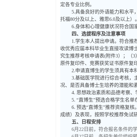
定各专业比例。
5.具备良好的外语能力和水平
托福80分及以上、雅思6.0及以上）
6.身体和心理健康状况符合国
四、选拔程序及注意事项
1.学生本人提出申请。符合推
收优秀应届本科毕业生直接攻读博士
究生推荐考核申请表(附件3）；（
原件复印件、竞赛获奖证书原件复
2.申请直博生的学生须具有
3.基础医学院进行综合考核
况、是否具备博士生培养的潜能和
4. 思想政治素质和品德考察
5.
“直博生”预选合格学生名单
6.
预选“直博生”推荐资格复
成绩）及表现，按照学校推荐免试
五、日程安排
6月22日前，符合报名条件的
6月27日前，各招生单位组织