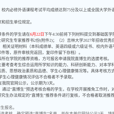
，校内必修外语课程考试平均成绩达到75分及以上或全国大学外语
。
家和招生单位规定。
荐条件的学生请在
6月22日
下午4:
30
前将下列材料提交到基础医学
研究生专家推荐书2份(附件2)；（2）吉林大学2027年招收优
3）相关证明材料（本科成绩单、英语四级或六级证书、校内外
印件等，原件审核完返回，复印件留下存档）。
本科所在学院的推荐资格，方可报名申请我院直博生的选拔考核。
，主要考查考生综合运用所学知识的能力、科研创新能力、对本学
素质、思想政治素质和品德、学生心理健康情况等。具体考核方
、学生心理健康情况评估不合格者不予录取。
在我院官网公示，公示期为3天。
核。通过“直博生”预选考核合格的学生，在学校开展推免工作时，
研究生办法规定的“直博生”推荐条件进行复核，不合格者取消推
学生报名。
预选考核，确定预选“直博生”名单，并在本单位网站公示3天。填报