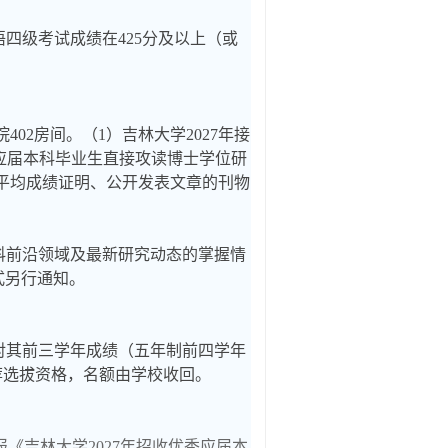
四级考试成绩在425分及以上（或
院4
02
房间。（1）吉林大学2027年接
秀应届本科毕业生直接攻读博士学位研
语平均成绩证明、公开发表文章的刊物
科前沿领域及最新研究动态的掌握情
式另行通知。
对其前三学年成绩（五年制前四学年
荐选拔资格，名额由学校收回。
《吉林大学2027年招收优秀应届本