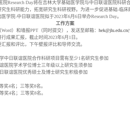
医院
Research Day
将在吉林大学基础医学院与中日联谊医院科研
研究生科研能力，拓宽研究生科研视野。为进一步促进基础
-
临床
础医学院
-
中日联谊医院拟于
2023
年
6
月
6
日举办
Research Day
。
工作方案
（
Word
）和墙报
PPT
（同时提交），发送至邮箱：
hek@jlu.edu.cn
(
进行成果汇报，截止时间
2023
年
6
月
1
日。
要汇报和评比，下午壁报评比和导师交流。
学中日联谊医院合作科研项目需有至少
1
名研究生参加
谊医院学术学位博士三年级以上研究生须参加
日联谊医院优秀硕士及博士研究生积极参加
等奖
4
名；三等奖
8
名。
等奖
4
名；三等奖
8
名。